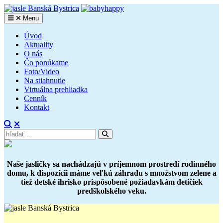
Skip
to
Menu
babyhappy
Súkromné jasle Banská Bystrica
content
Úvod
Aktuality
O nás
Čo ponúkame
Foto/Video
Na stiahnutie
Virtuálna prehliadka
Cenník
Kontakt
Search
Search
Search
for:
Site
Overlay
Naše jasličky sa nachádzajú v príjemnom prostredí rodinného
domu, k dispozícii máme veľkú záhradu s množstvom zelene a
tiež detské ihrisko prispôsobené požiadavkám detičiek
predškolského veku.